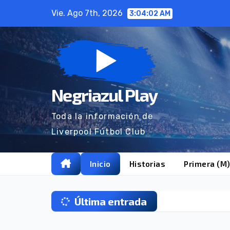
Ir
Vie. Ago 7th, 2026
3:04:03 AM
al
contenido
Negriazul Play
Toda la información de
Liverpool Fútbol Club
Inicio
Historias
Primera (M
Última entrada