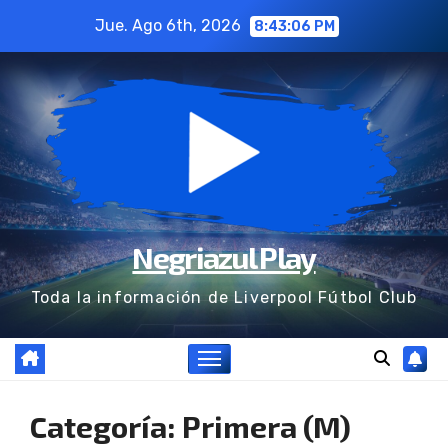
Ir
Jue. Ago 6th, 2026
8:43:06 PM
al
contenido
Negriazul Play
Toda la información de Liverpool Fútbol Club
Categoría:
Primera (M)